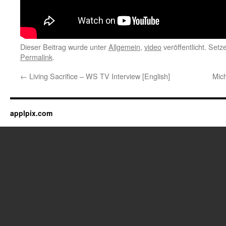
Dieser Beitrag wurde unter
Allgemein
,
video
veröffentlicht. Set
Permalink
.
←
Living Sacrifice – WS TV Interview [English]
Mich
applpix.com