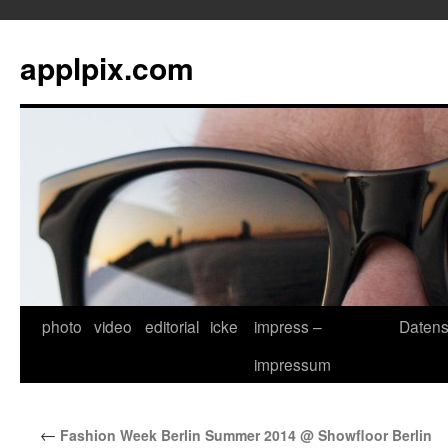
applpix.com
photo
video
editorial
icke
impress –
Datens
Zum
impressum
Inhalt
springen
←
Fashion Week Berlin Summer 2014 @ Showfloor Berlin