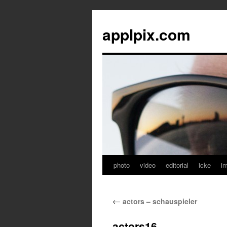
applpix.com
photo
video
editorial
icke
i
Zum
Inhalt
←
actors – schauspieler
springen
actors16