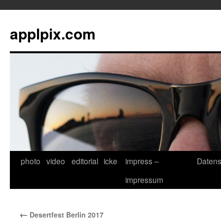
applpix.com
photo
video
editorial
icke
impress –
Datens
Zum
impressum
Inhalt
springen
←
Desertfest Berlin 2017