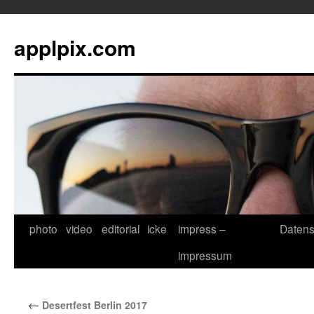
applpix.com
photo
video
editorial
icke
impress –
Datens
Zum
impressum
Inhalt
springen
←
Desertfest Berlin 2017