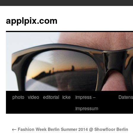
applpix.com
photo
video
editorial
icke
impress –
Datens
Zum
impressum
Inhalt
springen
←
Fashion Week Berlin Summer 2014 @ Showfloor Berlin