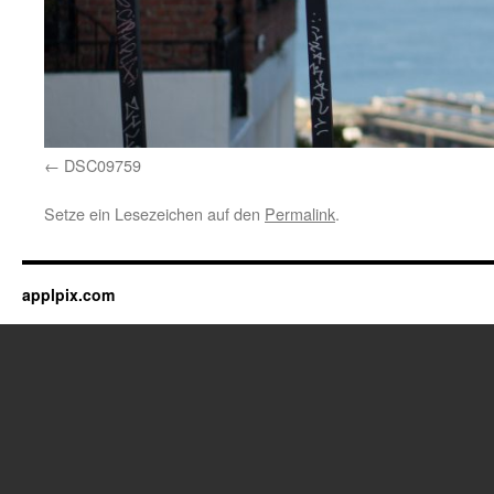
DSC09759
Setze ein Lesezeichen auf den
Permalink
.
applpix.com