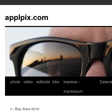
applpix.com
photo
video
editorial
icke
impress –
Datens
Zum
impressum
Inhalt
springen
←
Bay Area 2016