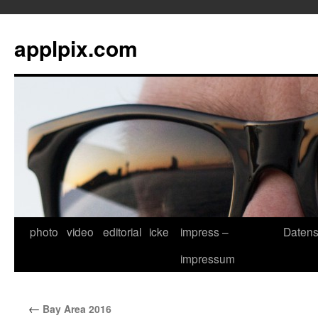
applpix.com
photo
video
editorial
icke
impress –
Datens
Zum
impressum
Inhalt
springen
←
Bay Area 2016