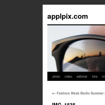
applpix.com
photo
video
editorial
icke
i
Zum
Inhalt
←
Fashion Week Berlin Summer 
springen
IMG_1535